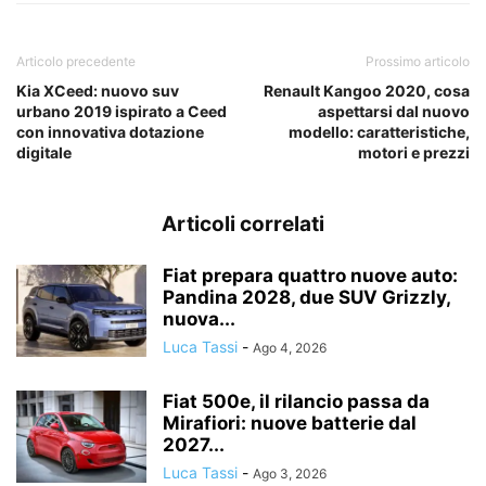
Articolo precedente
Prossimo articolo
Kia XCeed: nuovo suv
Renault Kangoo 2020, cosa
urbano 2019 ispirato a Ceed
aspettarsi dal nuovo
con innovativa dotazione
modello: caratteristiche,
digitale
motori e prezzi
Articoli correlati
Fiat prepara quattro nuove auto:
Pandina 2028, due SUV Grizzly,
nuova...
Luca Tassi
-
Ago 4, 2026
Fiat 500e, il rilancio passa da
Mirafiori: nuove batterie dal
2027...
Luca Tassi
-
Ago 3, 2026