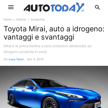
Home
Notizie
Anteprima
Toyota Mirai, auto a idrogeno:
vantaggi e svantaggi
Mirai è la prima berlina a zero emissioni alimentata ad
idrogeno prodotta in serie
Da
Luca Tassi
-
Nov 4, 2019