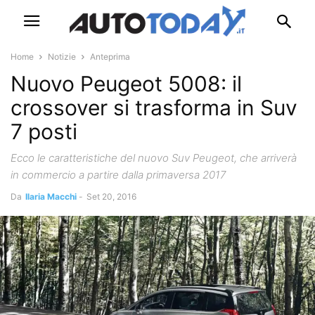
Home
Notizie
Anteprima
Nuovo Peugeot 5008: il
crossover si trasforma in Suv
7 posti
Ecco le caratteristiche del nuovo Suv Peugeot, che arriverà
in commercio a partire dalla primaversa 2017
Da
Ilaria Macchi
-
Set 20, 2016