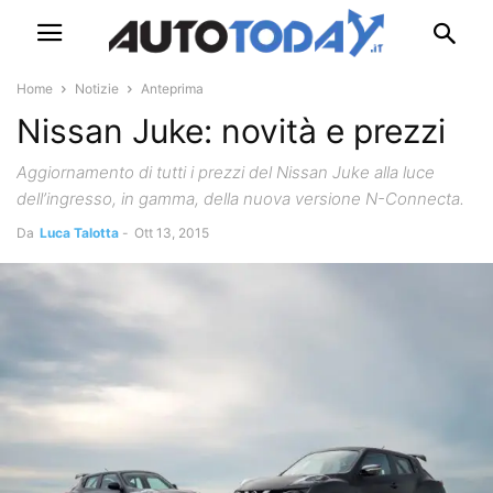
Home
Notizie
Anteprima
Nissan Juke: novità e prezzi
Aggiornamento di tutti i prezzi del Nissan Juke alla luce
dell’ingresso, in gamma, della nuova versione N-Connecta.
Da
Luca Talotta
-
Ott 13, 2015