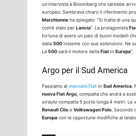
un’intervista a Bloomberg che sarebbe arri
europeo. Sembrava chiaro il riferimento pro
Marchionne
ha spiegato: “Si tratta di una q
com’è stato per
Lancia
”. La protagonista
Fia
fortuna di avere un paio di buoni modelli c
dalla
500
insieme con sue estensioni. Ne sa
La
500
sarà il motore della
Fiat
in
Europa
”.
Argo per il Sud America
Passiamo al
mercato Fiat
in
Sud America
.
nuova Fiat Argo
, compatta che andrà a sost
un’auto compatta 5 porte lunga 4 metri. Le 
Renault Clio
e
Volkswagen Polo.
Secondo in
Europa
con le opportune modifiche al telaio,