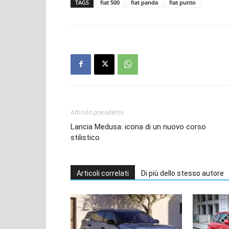
TAGS
fiat 500
fiat panda
fiat punto
Articolo precedente
Lancia Medusa: icona di un nuovo corso
stilistico
Articoli correlati
Di più dello stesso autore