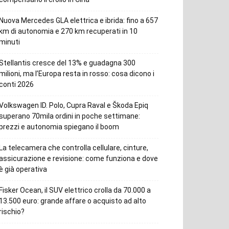
Nuova Mercedes GLA elettrica e ibrida: fino a 657
km di autonomia e 270 km recuperati in 10
minuti
Stellantis cresce del 13% e guadagna 300
milioni, ma l’Europa resta in rosso: cosa dicono i
conti 2026
Volkswagen ID. Polo, Cupra Raval e Škoda Epiq
superano 70mila ordini in poche settimane:
prezzi e autonomia spiegano il boom
La telecamera che controlla cellulare, cinture,
assicurazione e revisione: come funziona e dove
è già operativa
Fisker Ocean, il SUV elettrico crolla da 70.000 a
13.500 euro: grande affare o acquisto ad alto
rischio?