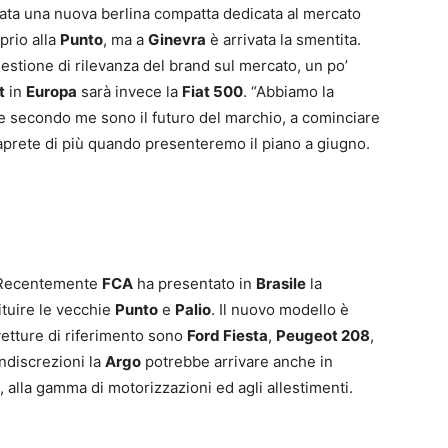
vata una nuova berlina compatta dedicata al mercato
prio alla
Punto
, ma a
Ginevra
è arrivata la smentita.
uestione di rilevanza del brand sul mercato, un po’
t
in
Europa
sarà invece la
Fiat 500
. “Abbiamo la
he secondo me sono il futuro del marchio, a cominciare
prete di più quando presenteremo il piano a giugno.
 Recentemente
FCA
ha presentato in
Brasile
la
ituire le vecchie
Punto
e
Palio
. Il nuovo modello è
vetture di riferimento sono
Ford Fiesta
,
Peugeot 208
,
discrezioni la
Argo
potrebbe arrivare anche in
 alla gamma di motorizzazioni ed agli allestimenti.