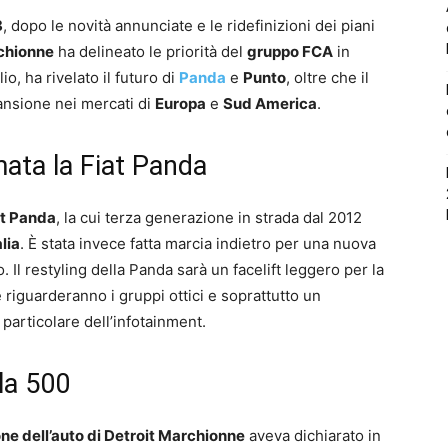
8
, dopo le novità annunciate e le ridefinizioni dei piani
chionne
ha delineato le priorità del
gruppo FCA
in
io, ha rivelato il futuro di
Panda
e
Punto
, oltre che il
pansione nei mercati di
Europa
e
Sud America
.
mata la Fiat Panda
t Panda
, la cui terza generazione in strada dal 2012
alia
. È stata invece fatta marcia indietro per una nuova
Il restyling della Panda sarà un facelift leggero per la
riguarderanno i gruppi ottici e soprattutto un
particolare dell’infotainment.
lla 500
ne dell’auto di Detroit Marchionne
aveva dichiarato in