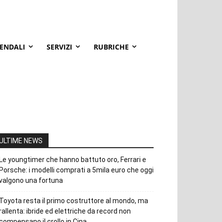
IENDALI
SERVIZI
RUBRICHE
ULTIME NEWS
Le youngtimer che hanno battuto oro, Ferrari e
Porsche: i modelli comprati a 5mila euro che oggi
valgono una fortuna
Toyota resta il primo costruttore al mondo, ma
rallenta: ibride ed elettriche da record non
compensano il crollo in Cina