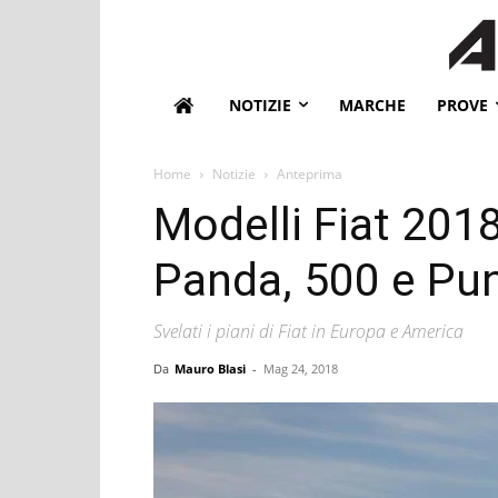
NOTIZIE
MARCHE
PROVE
Home
Notizie
Anteprima
Modelli Fiat 2018
Panda, 500 e Pu
Svelati i piani di Fiat in Europa e America
Da
Mauro Blasi
-
Mag 24, 2018