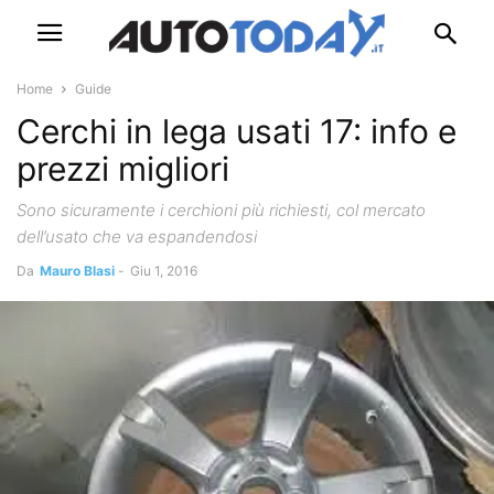
Home
Guide
Cerchi in lega usati 17: info e
prezzi migliori
Sono sicuramente i cerchioni più richiesti, col mercato
dell’usato che va espandendosi
Da
Mauro Blasi
-
Giu 1, 2016