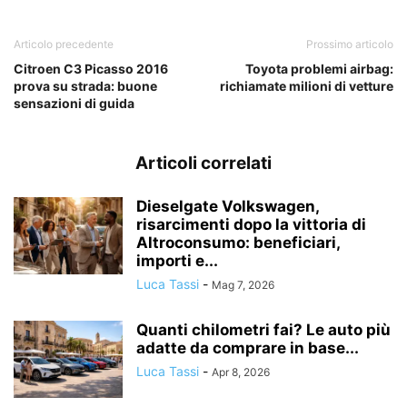
Articolo precedente
Prossimo articolo
Citroen C3 Picasso 2016
Toyota problemi airbag:
prova su strada: buone
richiamate milioni di vetture
sensazioni di guida
Articoli correlati
Dieselgate Volkswagen,
risarcimenti dopo la vittoria di
Altroconsumo: beneficiari,
importi e...
Luca Tassi
-
Mag 7, 2026
Quanti chilometri fai? Le auto più
adatte da comprare in base...
Luca Tassi
-
Apr 8, 2026