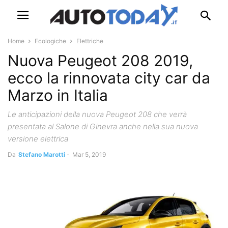
Home
Ecologiche
Elettriche
Nuova Peugeot 208 2019,
ecco la rinnovata city car da
Marzo in Italia
Le anticipazioni della nuova Peugeot 208 che verrà
presentata al Salone di Ginevra anche nella sua nuova
versione elettrica
Da
Stefano Marotti
-
Mar 5, 2019