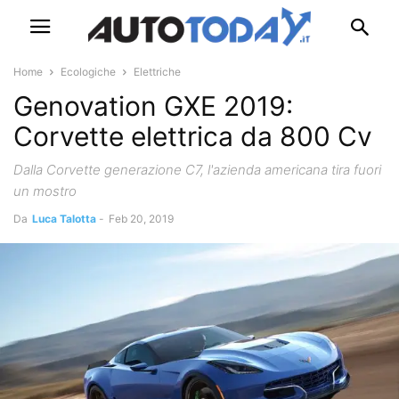
Home
Ecologiche
Elettriche
Genovation GXE 2019:
Corvette elettrica da 800 Cv
Dalla Corvette generazione C7, l'azienda americana tira fuori
un mostro
Da
Luca Talotta
-
Feb 20, 2019