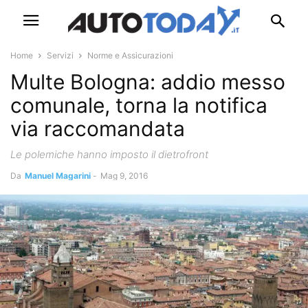
Home
Servizi
Norme e Assicurazioni
Multe Bologna: addio messo
comunale, torna la notifica
via raccomandata
Le polemiche hanno imposto il dietrofront
Da
Manuel Magarini
-
Mag 9, 2016