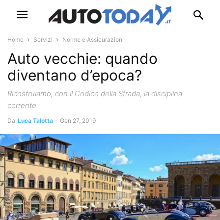
Home
Servizi
Norme e Assicurazioni
Auto vecchie: quando
diventano d’epoca?
Ricostruiamo, con il Codice della Strada, la disciplina
corrente
Da
Luca Talotta
-
Gen 27, 2019