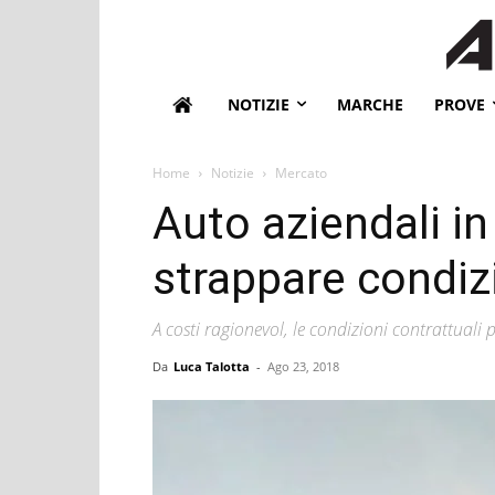
NOTIZIE
MARCHE
PROVE
Home
Notizie
Mercato
Auto aziendali i
strappare condizi
A costi ragionevol, le condizioni contrattuali 
Da
Luca Talotta
-
Ago 23, 2018