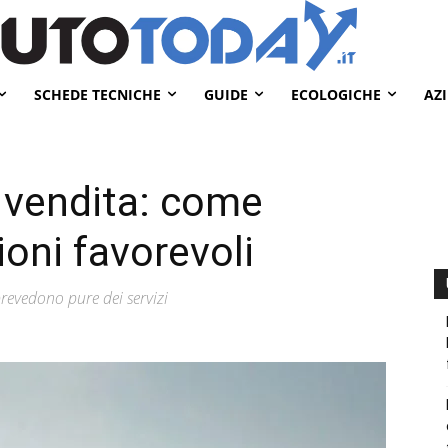
SCHEDE TECNICHE
GUIDE
ECOLOGICHE
AZ
n vendita: come
oni favorevoli
prevedono pure dei servizi