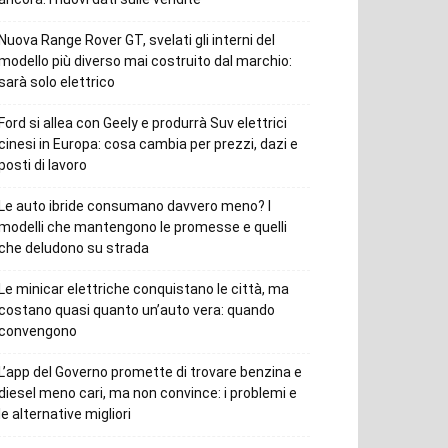
Nuova Range Rover GT, svelati gli interni del
modello più diverso mai costruito dal marchio:
sarà solo elettrico
Ford si allea con Geely e produrrà Suv elettrici
cinesi in Europa: cosa cambia per prezzi, dazi e
posti di lavoro
Le auto ibride consumano davvero meno? I
modelli che mantengono le promesse e quelli
che deludono su strada
Le minicar elettriche conquistano le città, ma
costano quasi quanto un’auto vera: quando
convengono
L’app del Governo promette di trovare benzina e
diesel meno cari, ma non convince: i problemi e
le alternative migliori