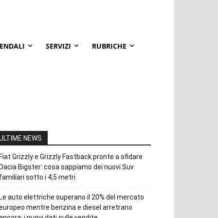
IENDALI
SERVIZI
RUBRICHE
ULTIME NEWS
Fiat Grizzly e Grizzly Fastback pronte a sfidare
Dacia Bigster: cosa sappiamo dei nuovi Suv
familiari sotto i 4,5 metri
Le auto elettriche superano il 20% del mercato
europeo mentre benzina e diesel arretrano
ancora: i nuovi dati sulle vendite