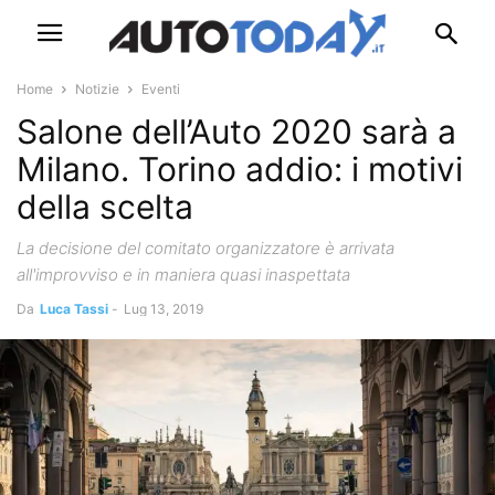
Home
Notizie
Eventi
Salone dell’Auto 2020 sarà a
Milano. Torino addio: i motivi
della scelta
La decisione del comitato organizzatore è arrivata
all'improvviso e in maniera quasi inaspettata
Da
Luca Tassi
-
Lug 13, 2019