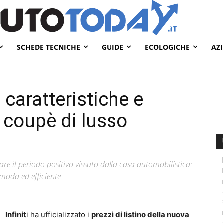
SCHEDE TECNICHE
GUIDE
ECOLOGICHE
AZ
 caratteristiche e
a coupè di lusso
re il periodo positivo vissuto dalla casa automobilistica:
omoda ed efficiente
Infinit
i ha ufficializzato i
prezzi di listino della nuova