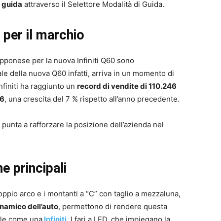
i guida
attraverso il Selettore Modalità di Guida.
per il marchio
apponese per la nuova Infiniti Q60 sono
le della nuova Q60 infatti, arriva in un momento di
Infiniti ha raggiunto un
record di vendite di 110.246
16
, una crescita del 7 % rispetto all’anno precedente.
punta a rafforzare la posizione dell’azienda nel
e principali
doppio arco e i montanti a “C” con taglio a mezzaluna,
inamico dell’auto
, permettono di rendere questa
ile come una
Infiniti
. I fari a LED, che impiegano la