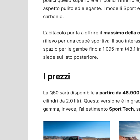
pollici quello superiore e 7 pollici l’inferior
aspetto pulito ed elegante. I modelli Sport e
carbonio.
L’abitacolo punta a offrire il
massimo della c
rilievo per una coupè sportiva. Il suo intera
spazio per le gambe fino a 1,095 mm (43,1 in
siede sul lato posteriore.
I prezzi
La Q60 sarà disponibile
a partire da 46.900
cilindri da 2.0 litri. Questa versione è in gr
gamma, invece, l’allestimento
Sport Tech
, 