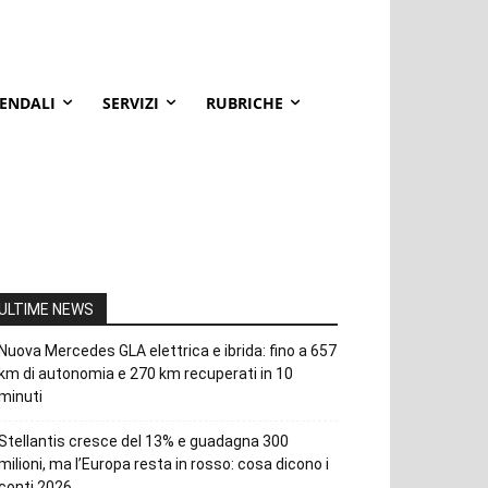
IENDALI
SERVIZI
RUBRICHE
ULTIME NEWS
Nuova Mercedes GLA elettrica e ibrida: fino a 657
km di autonomia e 270 km recuperati in 10
minuti
Stellantis cresce del 13% e guadagna 300
milioni, ma l’Europa resta in rosso: cosa dicono i
conti 2026