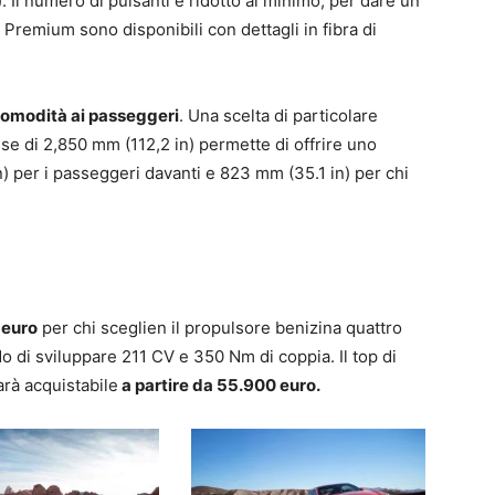
e). Il numero di pulsanti è ridotto al minimo, per dare un
 Premium sono disponibili con dettagli in fibra di
omodità ai passeggeri
. Una scelta di particolare
sse di 2,850 mm (112,2 in) permette di offrire uno
) per i passeggeri davanti e 823 mm (35.1 in) per chi
 euro
per chi sceglien il propulsore benizina quattro
ado di sviluppare 211 CV e 350 Nm di coppia. Il top di
sarà acquistabile
a partire da 55.900 euro.