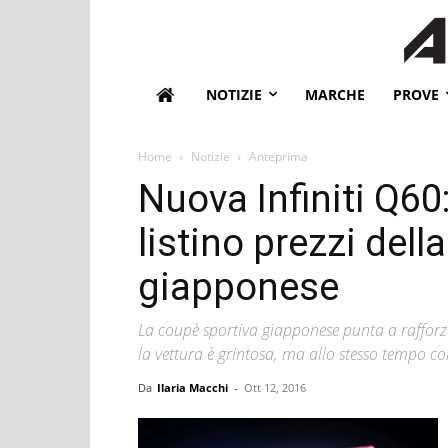
NOTIZIE
MARCHE
PROVE
Home
Notizie
Anteprima
Nuova Infiniti Q60:
listino prezzi dell
giapponese
La coupè sportiva giapponese punta a rafforza
la vettura è grintosa, ma allo stesso tempo c
Da
Ilaria Macchi
-
Ott 12, 2016