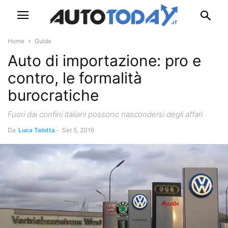
Home
Guide
Auto di importazione: pro e
contro, le formalità
burocratiche
Fuori dai confini italiani possono nascondersi degli affari
Da
Luca Talotta
-
Set 5, 2016