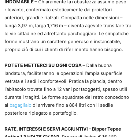
INDOMABILE –
Chiaramente la robustezza assume peso
rilevante, confermato esteticamente dai proiettori
anteriori, grandi e rialzati. Compatta nelle dimensioni –
lunga 3,97 m, larga 1,716 m – diventa agevole transitare tra
le vie cittadine ed altrettanto parcheggiare. Le simpatiche
forme mostrano un carattere generoso e instancabile,
proprio ciò di cui i clienti di riferimento hanno bisogno.
POTETE METTERCI SU OGNI COSA –
Dalla buona
landatura, faciliteranno le operazioni l’ampia superficie
vetrata e i sedili confortevoli. Pratica la plancia, dentro
l’abitacolo trovate fino a 12 vani portaoggetti, spesso utili
durante i tragitti. Le forme squadrate del retro concedono
al
bagagliaio
di arrivare fino a 884 litri con il sedile
posteriore ripiegato a portafoglio.
RATE, INTERESSI E SERVI AGGIUNTIVI – Bipper Tepee
Active 1.3 HDi 75 CV FAP
. Prezzo di listino € 16.480.