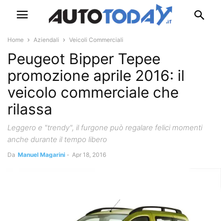
Home
Aziendali
Veicoli Commerciali
Peugeot Bipper Tepee
promozione aprile 2016: il
veicolo commerciale che
rilassa
Leggero e "trendy", il furgone può regalare felici momenti
anche durante il tempo libero
Da
Manuel Magarini
-
Apr 18, 2016