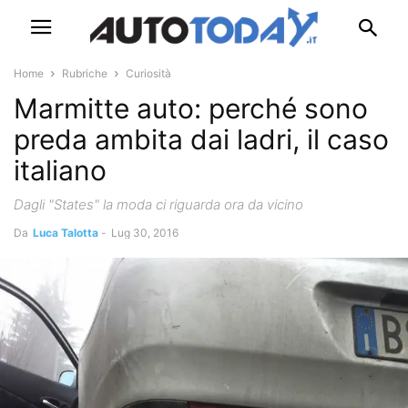
Home
Rubriche
Curiosità
Marmitte auto: perché sono
preda ambita dai ladri, il caso
italiano
Dagli "States" la moda ci riguarda ora da vicino
Da
Luca Talotta
-
Lug 30, 2016