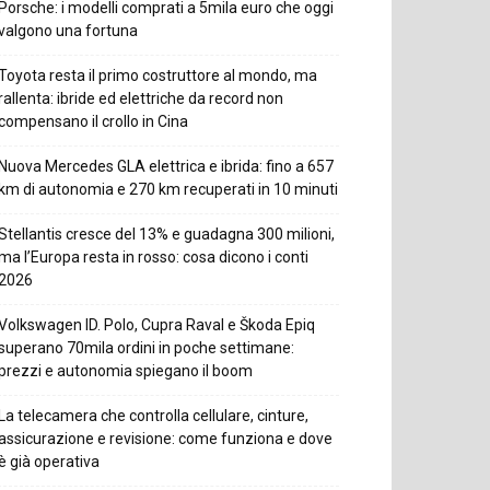
Porsche: i modelli comprati a 5mila euro che oggi
valgono una fortuna
Toyota resta il primo costruttore al mondo, ma
rallenta: ibride ed elettriche da record non
compensano il crollo in Cina
Nuova Mercedes GLA elettrica e ibrida: fino a 657
km di autonomia e 270 km recuperati in 10 minuti
Stellantis cresce del 13% e guadagna 300 milioni,
ma l’Europa resta in rosso: cosa dicono i conti
2026
Volkswagen ID. Polo, Cupra Raval e Škoda Epiq
superano 70mila ordini in poche settimane:
prezzi e autonomia spiegano il boom
La telecamera che controlla cellulare, cinture,
assicurazione e revisione: come funziona e dove
è già operativa