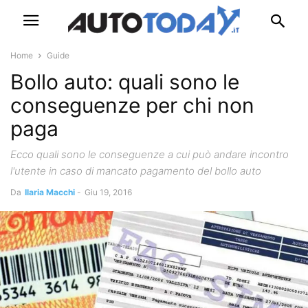
Home
Guide
Bollo auto: quali sono le
conseguenze per chi non
paga
Ecco quali sono le conseguenze a cui può andare incontro
l'utente in caso di mancato pagamento del bollo auto
Da
Ilaria Macchi
-
Giu 19, 2016